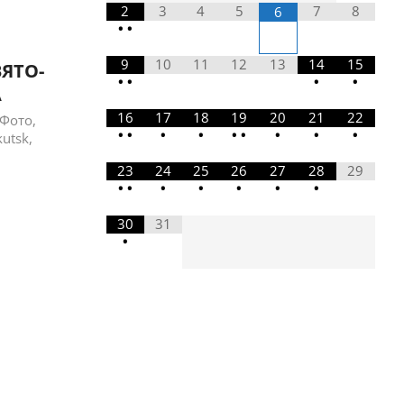
2
3
4
5
7
8
6
•
•
9
10
11
12
13
14
15
ЯТО-
•
•
•
•
А
16
17
18
19
20
21
22
 Фото
,
•
•
•
•
•
•
•
•
•
kutsk
,
23
24
25
26
27
28
29
•
•
•
•
•
•
•
-
30
31
•