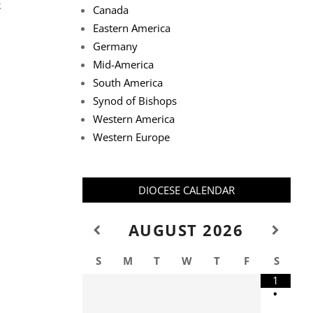
k
Canada
Eastern America
Germany
Mid-America
South America
Synod of Bishops
Western America
Western Europe
DIOCESE CALENDAR
AUGUST
2026
S
M
T
W
T
F
S
1
•