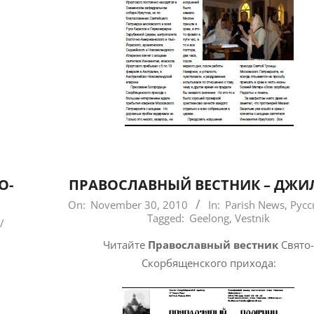
О-
ПРАВОСЛАВНЫЙ ВЕСТНИК – ДЖИ
2010-
On:
November 30, 2010
In:
Parish News
,
Русс
Tagged:
Geelong
,
Vestnik
11-
/
30
Читайте
Православный вестник
Свято
Скорбященского прихода: