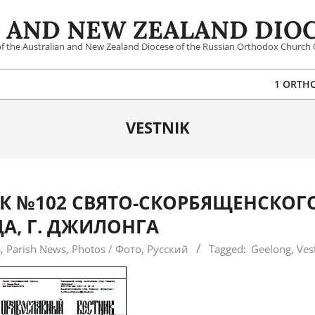
 AND NEW ZEALAND DIOC
 of the Australian and New Zealand Diocese of the Russian Orthodox Church 
1 ORTH
VESTNIK
К №102 СВЯТО-СКОРБЯЩЕНСКОГ
А, Г. ДЖИЛОНГА
s
,
Parish News
,
Photos / Фото
,
Русский
Tagged:
Geelong
,
Ves