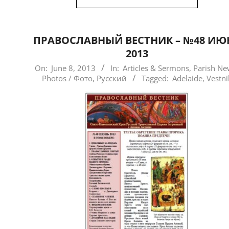
ПРАВОСЛАВНЫЙ ВЕСТНИК – №48 ИЮ
2013
2013-
On:
June 8, 2013
In:
Articles & Sermons
,
Parish Ne
Photos / Фото
,
Русский
Tagged:
Adelaide
,
Vestni
06-
08