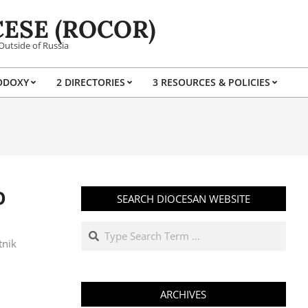
ESE (ROCOR)
Outside of Russia
ODOXY
2 DIRECTORIES
3 RESOURCES & POLICIES
Prim
Navi
Men
О
SEARCH DIOCESAN WEBSITE
Search
tnik
ARCHIVES