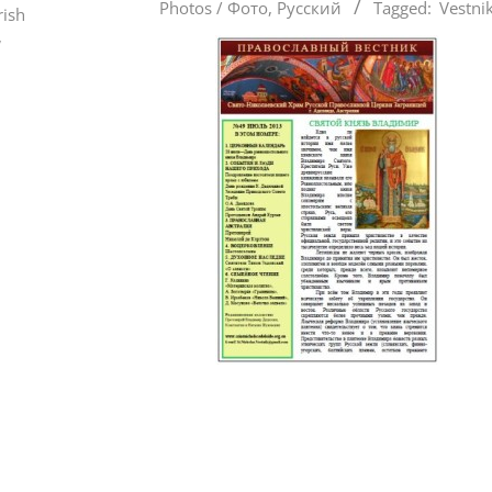
Photos / Фото
,
Русский
Tagged:
Vestni
07-
rish
,
29