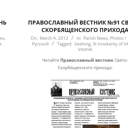
НЬ
ПРАВОСЛАВНЫЙ ВЕСТНИК №91 СВ
СКОРБЯЩЕНСКОГО ПРИХОД
2012-
ws
,
On:
March 4, 2012
In:
Parish News
,
Photos /
k
Русский
Tagged:
Geelong
,
St Innokenty of Ir
03-
Vestnik
04
Читайте
Православный вестник
Свято
Скорбященского прихода: