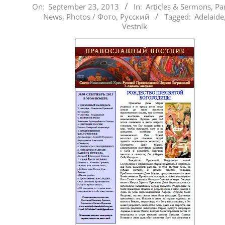
2013-
On:
September 23, 2013
In:
Articles & Sermons
,
Pa
News
,
Photos / Фото
,
Русский
Tagged:
Adelaide
09-
Vestnik
23