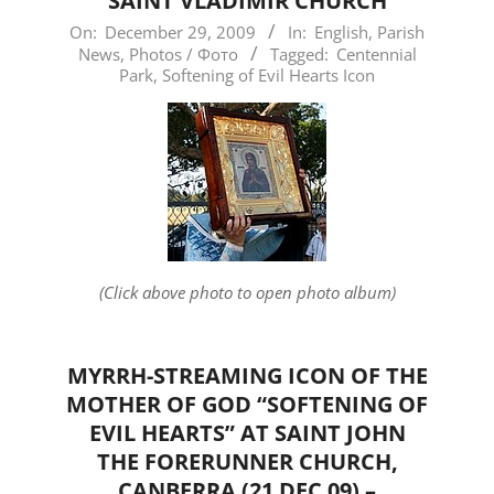
SAINT VLADIMIR CHURCH
2009-
On:
December 29, 2009
In:
English
,
Parish
News
,
Photos / Фото
Tagged:
Centennial
12-
Park
,
Softening of Evil Hearts Icon
29
(Click above photo to open photo album)
MYRRH-STREAMING ICON OF THE
MOTHER OF GOD “SOFTENING OF
EVIL HEARTS” AT SAINT JOHN
THE FORERUNNER CHURCH,
CANBERRA (21 DEC 09) –