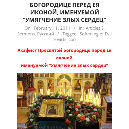
БОГОРОДИЦЕ ПЕРЕД ЕЯ
ИКОНОЙ, ИМЕНУЕМОЙ
“УМЯГЧЕНИЕ ЗЛЫХ СЕРДЕЦ”
2011-
On:
February 11, 2011
In:
Articles &
Sermons
,
Русский
Tagged:
Softening of Evil
02-
Hearts Icon
11
Акафист Пресвятой Богородице перед Ея
иконой,
именуемой “Умягчение злых сердец”