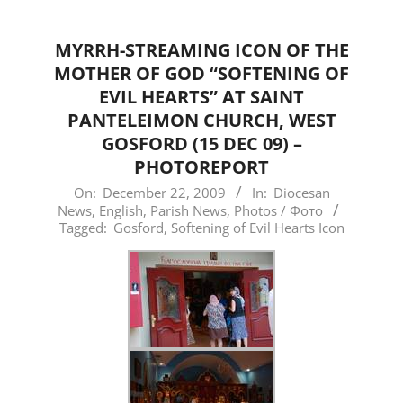
MYRRH-STREAMING ICON OF THE
MOTHER OF GOD “SOFTENING OF
EVIL HEARTS” AT SAINT
PANTELEIMON CHURCH, WEST
GOSFORD (15 DEC 09) –
PHOTOREPORT
2009-
On:
December 22, 2009
In:
Diocesan
News
,
English
,
Parish News
,
Photos / Фото
12-
Tagged:
Gosford
,
Softening of Evil Hearts Icon
22