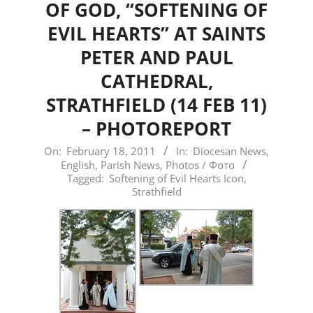
OF GOD, “SOFTENING OF
EVIL HEARTS” AT SAINTS
PETER AND PAUL
CATHEDRAL,
STRATHFIELD (14 FEB 11)
– PHOTOREPORT
2011-
On:
February 18, 2011
In:
Diocesan News
,
English
,
Parish News
,
Photos / Фото
02-
Tagged:
Softening of Evil Hearts Icon
,
18
Strathfield