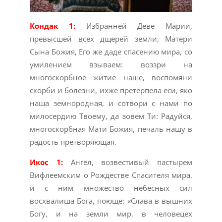
Кондaк 1:
Избранней Деве Марии,
превысшей всех дщерей земли, Матери
Сына Божия, Его же даде спасению мира, со
умилением взываем: воззри на
многоскорбное житие наше, воспомяни
скорби и болезни, ихже претерпела еси, яко
наша земнородная, и сотвори с нами по
милосердию Твоему, да зовем Ти: Радуйся,
многоскорбная Мати Божия, печаль нашу в
радость претворяющая.
Икос 1:
Ангел, возвестивый пастырем
Вифлеемским о Рождестве Спасителя мира,
и с ним множество небесных сил
восхвалиша Бога, поюще: «Слава в вышних
Богу, и на земли мир, в человецех