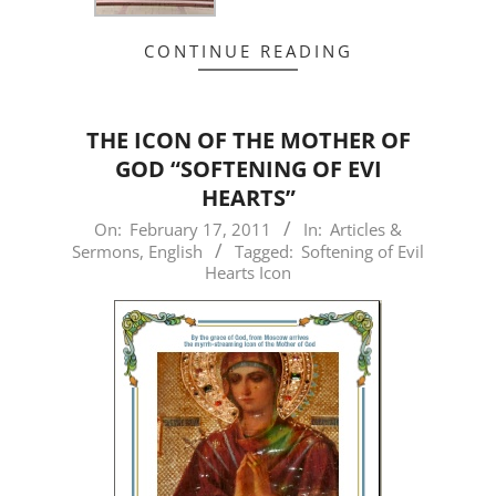
CONTINUE READING
THE ICON OF THE MOTHER OF
GOD “SOFTENING OF EVI
HEARTS”
2011-
On:
February 17, 2011
In:
Articles &
Sermons
,
English
Tagged:
Softening of Evil
02-
Hearts Icon
17