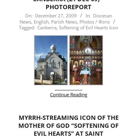
PHOTOREPORT
2009-
On:
December 27, 2009
In:
Diocesan
News
,
English
,
Parish News
,
Photos / Фото
12-
Tagged:
Canberra
,
Softening of Evil Hearts Icon
27
Continue Reading
MYRRH-STREAMING ICON OF THE
MOTHER OF GOD “SOFTENING OF
EVIL HEARTS” AT SAINT