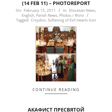
(14 FEB 11) – PHOTOREPORT
2011-
On:
February 15, 2011
In:
Diocesan News
,
English
,
Parish News
,
Photos / Фото
02-
Tagged:
Croydon
,
Softening of Evil Hearts Icon
15
CONTINUE READING
АКАФИСТ ПРЕСВЯТОЙ