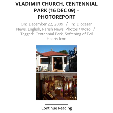
VLADIMIR CHURCH, CENTENNIAL
PARK (16 DEC 09) –
PHOTOREPORT
2009-
On:
December 22, 2009
In:
Diocesan
News
,
English
,
Parish News
,
Photos / Фото
12-
Tagged:
Centennial Park
,
Softening of Evil
22
Hearts Icon
Continue Reading