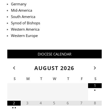
Germany
Mid-America
South America
Synod of Bishops
Western America
Western Europe
DIOCESE CALENDAR
AUGUST
2026
S
M
T
W
T
F
S
1
•
2
3
4
5
6
7
8
•
•