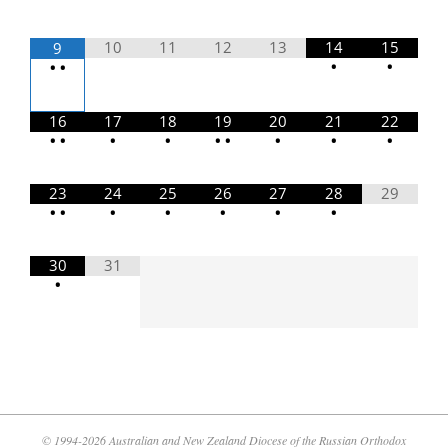
10
11
12
13
14
15
9
•
•
•
•
16
17
18
19
20
21
22
•
•
•
•
•
•
•
•
•
23
24
25
26
27
28
29
•
•
•
•
•
•
•
30
31
•
© 1994-2026 Australian and New Zealand Diocese of the Russian Orthodox