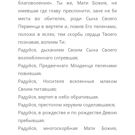
благоволение». Ты же, Мати Божия, не
имевшая где главу преклонити, зане не бе
места во обителех, роди Сына Своего
Первенца в вертепе и, повив Его пеленами,
положи в яслех; тем скорбь сердца Твоего
познавая, вопием Ти:
Радуйся, дыханием Своим Сына Своего
возлюбленнаго согревшая;
Радуйся, Предвечнаго Младенца пеленами
повившая.
Радуйся, Носителя вселенныя млеком
Своим питавшая;
Радуйся, вертеп в небо обратившая.
Радуйся, престолом херувим соделавшаяся;
Радуйся, в рождестве и по рождестве Девою
пребывшая.
Радуйся, многоскорбная Мати Божия,