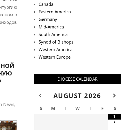
Canada
литургию
Eastern America
копом в
Germany
риходов
Mid-America
South America
Synod of Bishops
Western America
Western Europe
ЖНОЙ
ННУЮ
DIOCESE CALENDAR
О
AUGUST
2026
sh News
,
S
M
T
W
T
F
S
n
1
•