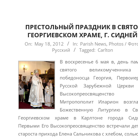
ПРЕСТОЛЬНЫЙ ПРАЗДНИК В СВЯТО
ГЕОРГИЕВСКОМ ХРАМЕ, Г. СИДНЕЙ
2012-
On:
May 18, 2012
In:
Parish News
,
Photos / Фот
Русский
Tagged:
Carlton
05-
18
В воскресенье 6 мая в, день па
святого великомученник
победоносца Георгия, Первоие
Русской Зарубежной Церкви 
Высокопреосвященство
Митропополит Иларион возгл
Божественную Литургию в Св
Георгиевском храме в Карлтоне города Сид
Первыми Его Высокопреосвященство встречали де
староста прихода Елена Сальникова с хлебом, солью