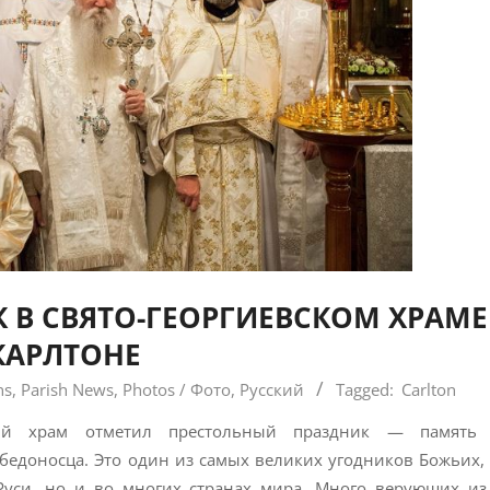
 В СВЯТО-ГЕОРГИЕВСКОМ ХРАМЕ
КАРЛТОНЕ
ns
,
Parish News
,
Photos / Фото
,
Русский
Tagged:
Carlton
кий храм отметил престольный праздник — память 
бедоносца. Это один из самых великих угодников Божьих,
Руси, но и во многих странах мира. Много верующих из