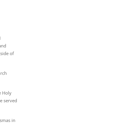
N
and
side of
rch
e Holy
be served
osmas in