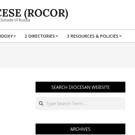
ESE (ROCOR)
Outside of Russia
ODOXY
2 DIRECTORIES
3 RESOURCES & POLICIES
Prim
Navi
Men
SEARCH DIOCESAN WEBSITE
Search
ARCHIVES