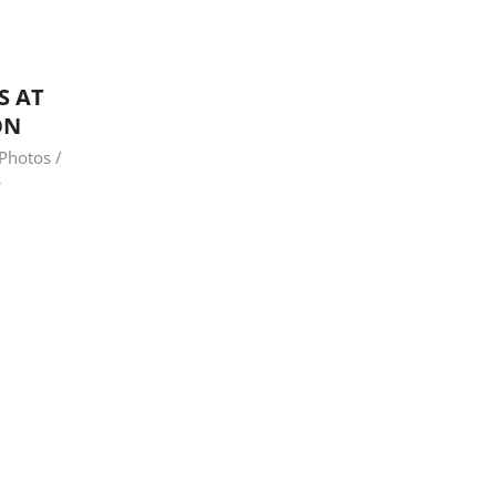
S AT
ON
Photos /
s