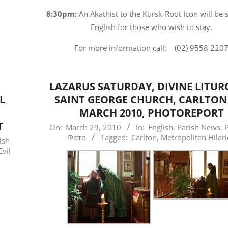
8:30pm:
An Akathist to the Kursk-Root Icon will be 
English for those who wish to stay.
For more information call: (02) 9558 220
LAZARUS SATURDAY, DIVINE LITUR
L
SAINT GEORGE CHURCH, CARLTON 
MARCH 2010, PHOTOREPORT
T
2010-
On:
March 29, 2010
In:
English
,
Parish News
,
P
Фото
Tagged:
Carlton
,
Metropolitan Hilar
03-
ish
Evil
29