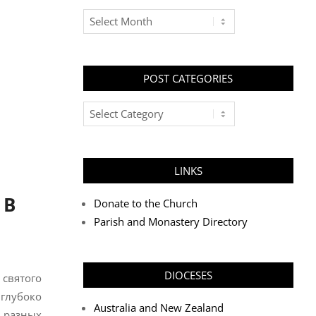
Archives
POST CATEGORIES
Post
Categories
LINKS
 В
Donate to the Church
Parish and Monastery Directory
DIOCESES
святого
 глубоко
Australia and New Zealand
 разных