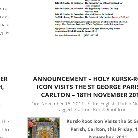
то-
кий,
раз,
йд и
HER
ANNOUNCEMENT – HOLY KURSK-
H,
ICON VISITS THE ST GEORGE PARI
CARLTON – 18TH NOVEMBER 20
2011-
s
,
On:
November 18, 2011
In:
English
,
Parish N
Tagged:
Carlton
,
Kursk-Root Icon
11-
18
Kursk-Root Icon Visits the St 
 the
Parish, Carlton, this Friday, 
t to
November, 2011
n.