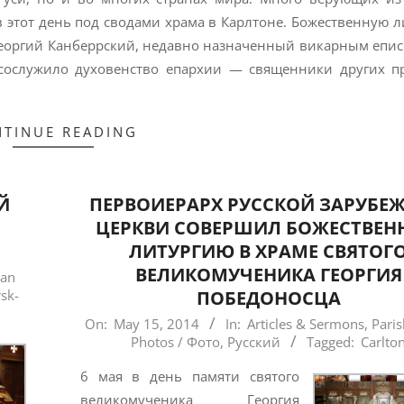
 этот день под сводами храма в Карлтоне. Божественную 
еоргий Канберрский, недавно назначенный викарным епис
 сослужило духовенство епархии — священники других п
TINUE READING
Й
ПЕРВОИЕРАРХ РУССКОЙ ЗАРУБЕ
ЦЕРКВИ СОВЕРШИЛ БОЖЕСТВЕ
ЛИТУРГИЮ В ХРАМЕ СВЯТОГ
ВЕЛИКОМУЧЕНИКА ГЕОРГИЯ
san
sk-
ПОБЕДОНОСЦА
2014-
On:
May 15, 2014
In:
Articles & Sermons
,
Pari
Photos / Фото
,
Русский
Tagged:
Carlto
05-
15
6 мая в день памяти святого
великомученика Георгия