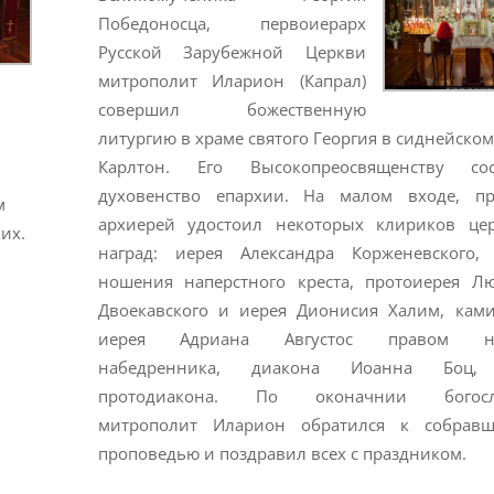
Победоносца, первоиерарх
Русской Зарубежной Церкви
митрополит Иларион (Капрал)
совершил божественную
литургию в храме святого Георгия в сиднейско
Карлтон. Его Высокопреосвященству со
духовенство епархии. На малом входе, п
м
архиерей удостоил некоторых клириков це
их.
наград: иерея Александра Корженевского,
ношения наперстного креста, протоиерея Л
Двоекавского и иерея Дионисия Халим, ками
иерея Адриана Августос правом н
набедренника, диакона Иоанна Боц,
протодиакона. По оконачнии богосл
митрополит Иларион обратился к собрав
проповедью и поздравил всех с праздником.