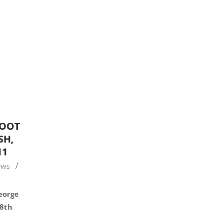
ROOT
SH,
11
ews
George
18th