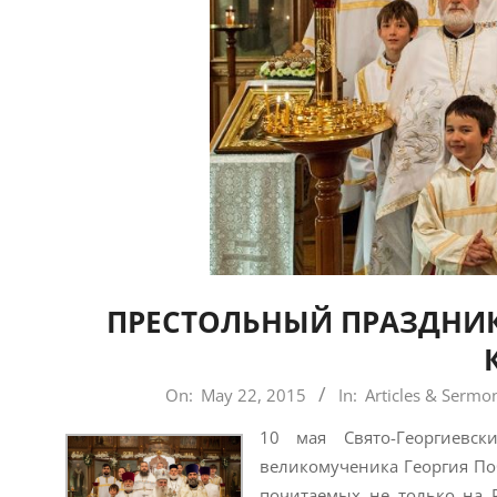
ПРЕСТОЛЬНЫЙ ПРАЗДНИК
2015-
On:
May 22, 2015
In:
Articles & Sermo
05-
10 мая Свято-Георгиевс
22
великомученика Георгия По
почитаемых не только на 