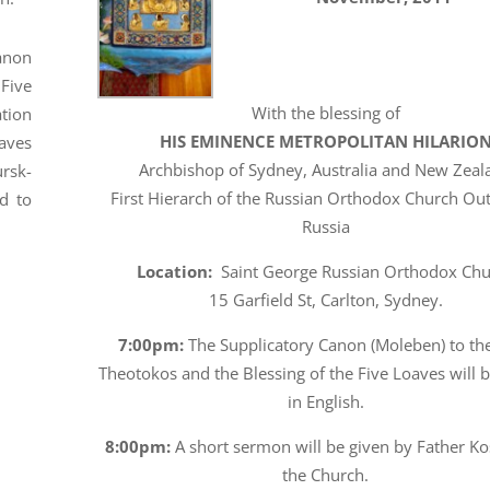
anon
 Five
With the blessing of
tion
HIS EMINENCE METROPOLITAN HILARIO
oaves
Archbishop of Sydney, Australia and New Zeal
ursk-
First Hierarch of the Russian Orthodox Church Out
d to
Russia
Location:
Saint George Russian Orthodox Chu
15 Garfield St, Carlton, Sydney.
7:00pm:
The Supplicatory Canon (Moleben) to th
Theotokos and the Blessing of the Five Loaves will 
in English.
8:00pm:
A short sermon will be given by Father K
the Church.