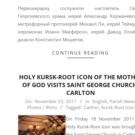
Первоиерарху сослужили настоятель Свя
Георгиевского храма иерей Александр Корженевс
митрофорный протоиерей Михаил Ли, иерей Тейму
иеромонах Иоанн Макферсон, иерей Давид Лло
диакон Константин Мошегов.
CONTINUE READING
HOLY KURSK-ROOT ICON OF THE MOT
OF GOD VISITS SAINT GEORGE CHURC
CARLTON
2011-
On:
November 23, 2011
In:
English
,
Parish New
Photos / Фото
Tagged:
Carlton
,
Kursk-Root Icon
11-
23
On Friday 18 November 2011
Holy Kursk-Root Icon was brough
the Saint George Church in Carlto