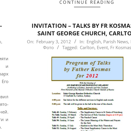
CONTINUE READING
-
INVITATION – TALKS BY FR KOSMA
SAINT GEORGE CHURCH, CARLT
2012-
о
,
On:
February 3, 2012
In:
English
,
Parish News
,
Фото
Tagged:
Carlton
,
Event
,
Fr Kosma
02-
03
мяти
а и
рарх
Его
авил
ято-
ней.
ти и
.