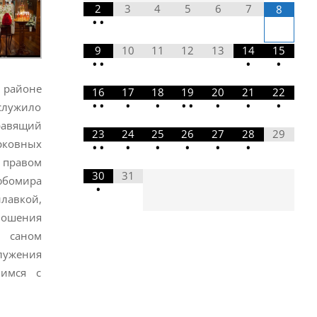
2
3
4
5
6
7
8
•
•
9
10
11
12
13
14
15
•
•
•
•
м районе
16
17
18
19
20
21
22
•
•
•
•
•
•
•
•
•
служило
равящий
23
24
25
26
27
28
29
рковных
•
•
•
•
•
•
•
 правом
30
31
юбомира
•
лавкой,
ошения
 саном
ужения
шимся с