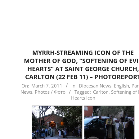
MYRRH-STREAMING ICON OF THE
MOTHER OF GOD, “SOFTENING OF EVI
HEARTS” AT SAINT GEORGE CHURCH,
CARLTON (22 FEB 11) – PHOTOREPOR
2011-
On:
March 7, 2011
In:
Diocesan News
,
English
,
Par
News
,
Photos / Фото
Tagged:
Carlton
,
Softening of 
03-
Hearts Icon
07