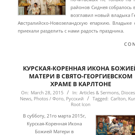
районов Сиднея собралось в
возглавил новый владыка Г
Австралийско-Новозеландскую епархию. Владыке
приехали разделить с нами радость праздника.
CON
КУРСКАЯ-КОРЕННАЯ ИКОНА БОЖИЕ
МАТЕРИ В СВЯТО-ГЕОРГИЕВСКОМ
ХРАМЕ В КАРЛТОНЕ
2015-
On:
March 28, 2015
In:
Articles & Sermons
,
Dioce
News
,
Photos / Фото
,
Русский
Tagged:
Carlton
,
Kur
03-
Root Icon
28
В субботу, 21го марта 2015г,
Курская-Коренная Икона
Божией Матери в