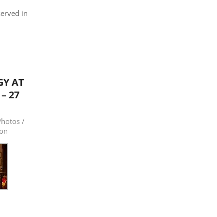
served in
7
GY AT
– 27
hotos /
ion