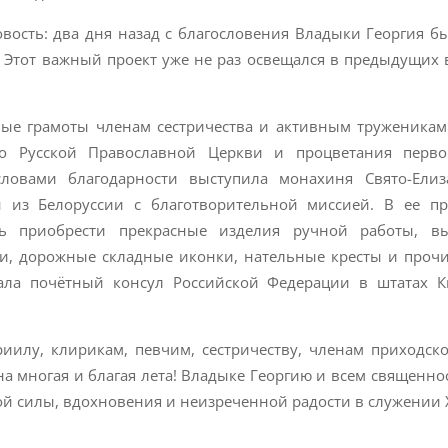
вость: два дня назад с благословения Владыки Георгия б
. Этот важный проект уже не раз освещался в предыдущих 
ные грамоты членам сестричества и активным труженика
о Русской Православной Церкви и процветания первог
ловами благодарности выступила монахиня Свято-Елиз
 из Белоруссии с благотворительной миссией. В ее пр
ь приобрести прекрасные изделия ручной работы, в
и, дорожные складные иконки, нательные кресты и проч
овала почётный консул Российской Федерации в штатах 
иилу, клирикам, певчим, сестричеству, членам приходско
а многая и благая лета! Владыке Георгию и всем священно
й силы, вдохновения и неизреченной радости в служении Х