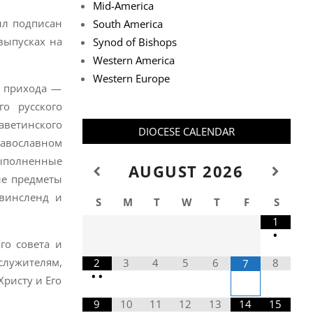
Mid-America
ыл подписан
South America
выпусках на
Synod of Bishops
Western America
Western Europe
м прихода —
о русского
аветинского
DIOCESE CALENDAR
авославном
ыполненные
AUGUST
2026
ие предметы
Квинсленд и
S
M
T
W
T
F
S
1
•
го совета и
служителям,
2
3
4
5
6
8
7
•
•
ристу и Его
9
10
11
12
13
14
15