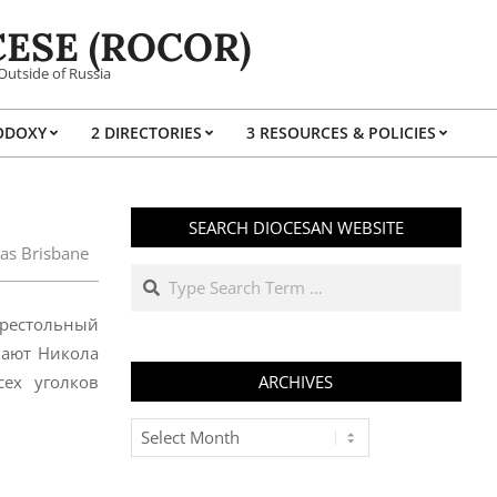
ESE (ROCOR)
Outside of Russia
ODOXY
2 DIRECTORIES
3 RESOURCES & POLICIES
Prim
Navi
Men
SEARCH DIOCESAN WEBSITE
las Brisbane
Search
престольный
вают Никола
ех уголков
ARCHIVES
Archives