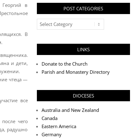
 Георгий в
POST CATEGORIES
Престольное
Post
Categories
олящихся. В
м.
LINKS
священника.
яна и дети,
Donate to the Church
лужении.
Parish and Monastery Directory
ние чтеца —
DIOCESES
участие все
Australia and New Zealand
Canada
 после чего
Eastern America
да, радушно
Germany