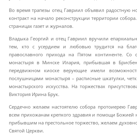
Во время трапезы отец Гавриил объявил радостную но
контракт на начало реконструкции территории собора
страницах газет и журналов.
Владыка Георгий и отец Гавриил вручили епархиаль
тем, кто с усердием и любовью трудится на благ
православного прихода на Пятом континенте. Со с
монастыря в Минске Илария, прибывшая в Брисбен
передвижном киоске верующие имели возможност
послушницами монастыря – расписные шкатулки, четк
монастырского искусства. На торжествах присутств
Виктория Ирина Брук.
Сердечно желаем настоятелю собора протоиерею Гавр
всем прихожанам крепкого здравия и помощи Божией н
прибывшим на престольное торжество, желаем духовно
Святой Церкви.