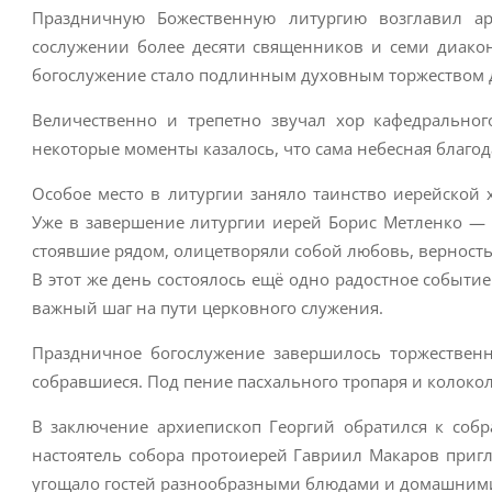
Праздничную Божественную литургию возглавил ар
сослужении более десяти священников и семи диако
богослужение стало подлинным духовным торжеством д
Величественно и трепетно звучал хор кафедральног
некоторые моменты казалось, что сама небесная благода
Особое место в литургии заняло таинство иерейской
Уже в завершение литургии иерей Борис Метленко — 
стоявшие рядом, олицетворяли собой любовь, верность
В этот же день состоялось ещё одно радостное событи
важный шаг на пути церковного служения.
Праздничное богослужение завершилось торжественн
собравшиеся. Под пение пасхального тропаря и колоко
В заключение архиепископ Георгий обратился к соб
настоятель собора протоиерей Гавриил Макаров пригла
угощало гостей разнообразными блюдами и домашними