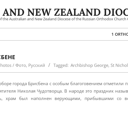
 AND NEW ZEALAND DIOC
 of the Australian and New Zealand Diocese of the Russian Orthodox Church 
1 ORTH
СБЕНЕ
hotos / Фото
,
Русский
Tagged:
Archbishop George
,
St Nicho
соборе города Брисбена с особым благоговением отметили 
тителя Николая Чудотворца. В народе это праздник назы
ь, храм был наполнен верующими, прибывшими со вс