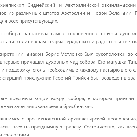
хиепископ Сиднейский и Австралийско-Новозеландский
нов из различных штатов Австралии и Новой Зеландии. 
ля всех присутствующих.
о собора, затрагивая самые сокровенные струны душ м
ть нисходит в храм, озаряя сердца тихой радостью и свето
 хиротонии: диакон Борис Метленко был рукоположен во 
впервые причащал духовных чад собора. Его матушка Тать
 и поддержку, столь необходимые каждому пастырю в его с
е: старший прислужник Георгий Трийси был возведён в зва
ым крестным ходом вокруг собора, в котором приняли 
льный звон ликовала земля брисбенская.
равшимся с проникновенной архипастырской проповедью,
сил всех на праздничную трапезу. Сестричество, как всег
 сладостями.