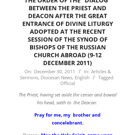
THE ORDER OF THE “DIALOG”
BETWEEN THE PRIEST AND
DEACON AFTER THE GREAT
ENTRANCE OF DIVINE LITURGY
ADOPTED AT THE RECENT
SESSION OF THE SYNOD OF
BISHOPS OF THE RUSSIAN
CHURCH ABROAD (9-12
DECEMBER 2011)
2011-
On:
December 30, 2011
In:
Articles &
Sermons
,
Diocesan News
,
English
Tagged:
12-
Official
30
The Priest, having set aside the censer and bowed
his head, saith to the Deacon:
Pray for me, my brother and
concelebrant.
Deacon:
May the Holy Spirit come upon