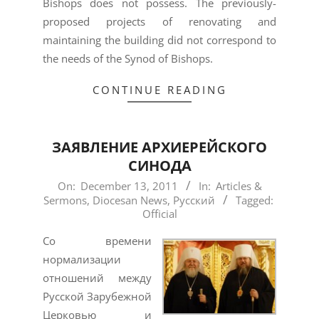
Bishops does not possess. The previously-
proposed projects of renovating and
maintaining the building did not correspond to
the needs of the Synod of Bishops.
CONTINUE READING
ЗАЯВЛЕНИЕ АРХИЕРЕЙСКОГО
СИНОДА
2011-
On:
December 13, 2011
In:
Articles &
Sermons
,
Diocesan News
,
Русский
Tagged:
12-
Official
13
Со времени
нормализации
отношений между
Русской Зарубежной
Церковью и