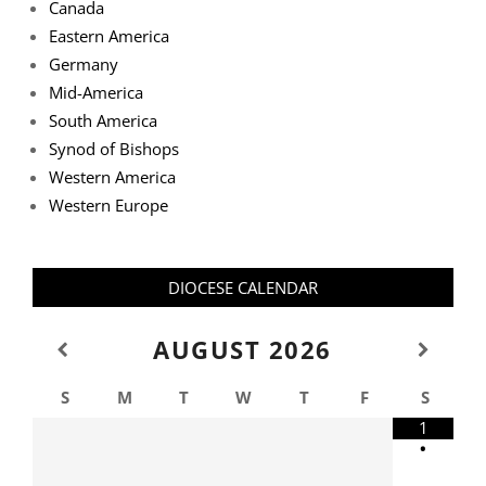
Canada
Eastern America
Germany
Mid-America
South America
Synod of Bishops
Western America
Western Europe
DIOCESE CALENDAR
AUGUST
2026
S
M
T
W
T
F
S
1
•