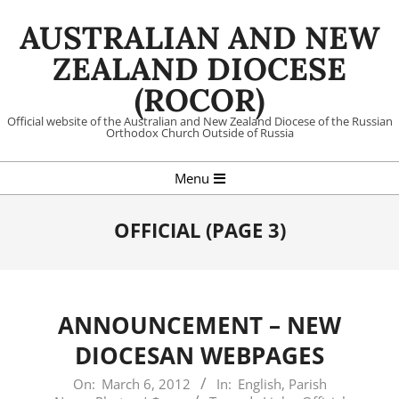
Skip
AUSTRALIAN AND NEW
to
content
ZEALAND DIOCESE
(ROCOR)
Official website of the Australian and New Zealand Diocese of the Russian
Orthodox Church Outside of Russia
Primary
Menu
Navigation
Menu
OFFICIAL
(PAGE 3)
ANNOUNCEMENT – NEW
DIOCESAN WEBPAGES
2012-
On:
March 6, 2012
In:
English
,
Parish