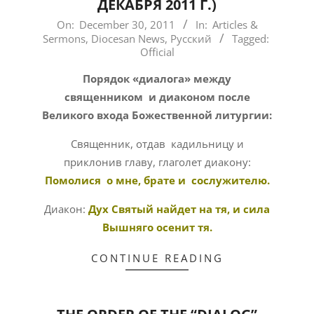
ДЕКАБРЯ 2011 Г.)
2011-
On:
December 30, 2011
In:
Articles &
Sermons
,
Diocesan News
,
Русский
Tagged:
12-
Official
30
Порядок «диалога» между
священником и диаконом после
Великого входа Божественной литургии:
Священник, отдав кадильницу и
приклонив главу, глаголет диакону:
Помолися о мне, брате и сослужителю.
Диакон:
Дух Святый найдет на тя, и сила
Вышняго осенит тя.
CONTINUE READING