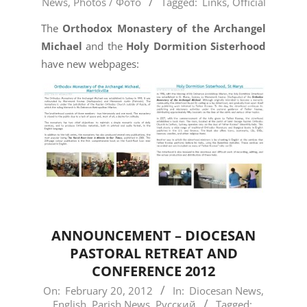
News
,
Photos / Фото
Tagged:
Links
,
Official
03-
06
The
Orthodox Monastery of the Archangel
Michael
and the
Holy Dormition Sisterhood
have new webpages:
ANNOUNCEMENT – DIOCESAN
PASTORAL RETREAT AND
CONFERENCE 2012
2012-
On:
February 20, 2012
In:
Diocesan News
,
English
,
Parish News
,
Русский
Tagged:
02-