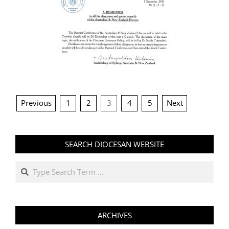
POSTS
Previous
1
2
3
4
5
Next
PAGINATION
SEARCH DIOCESAN WEBSITE
Search
ARCHIVES