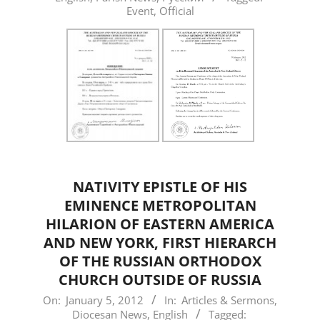
Event
,
Official
20
NATIVITY EPISTLE OF HIS
EMINENCE METROPOLITAN
HILARION OF EASTERN AMERICA
AND NEW YORK, FIRST HIERARCH
OF THE RUSSIAN ORTHODOX
CHURCH OUTSIDE OF RUSSIA
2012-
On:
January 5, 2012
In:
Articles & Sermons
,
Diocesan News
,
English
Tagged:
01-