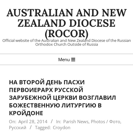
Skip
AUSTRALIAN AND NEW
to
content
ZEALAND DIOCESE
(ROCOR)
Official website of the Australian and New Zealand Diocese of the Russian
Orthodox Church Outside of Russia
Primary
Menu
Navigation
Menu
HА ВТОРОЙ ДЕНЬ ПАСХИ
ПЕРВОИЕРАРХ РУССКОЙ
ЗАРУБЕЖНОЙ ЦЕРКВИ ВОЗГЛАВИЛ
БОЖЕСТВЕННУЮ ЛИТУРГИЮ В
КРОЙДОНЕ
On:
April 28, 2014
In:
Parish News
,
Photos / Фото
,
Русский
Tagged:
Croydon