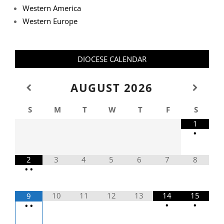
Western America
Western Europe
DIOCESE CALENDAR
AUGUST
2026
S
M
T
W
T
F
S
1
•
2
3
4
5
6
7
8
•
•
10
11
12
13
14
15
9
•
•
•
•