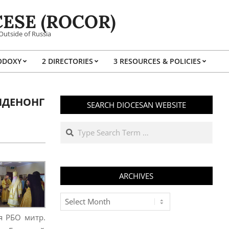
ESE (ROCOR)
Outside of Russia
ODOXY
2 DIRECTORIES
3 RESOURCES & POLICIES
Prim
Navi
Men
НДЕНОНГ
SEARCH DIOCESAN WEBSITE
Search
ARCHIVES
Archives
я РБО митр.