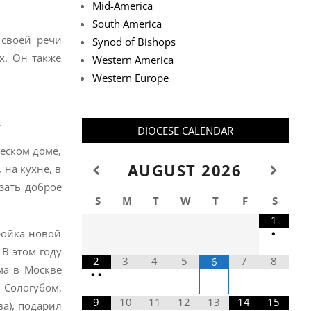
Mid-America
South America
 своей речи
Synod of Bishops
х. Он также
Western America
Western Europe
.
DIOCESE CALENDAR
еском доме,
AUGUST
2026
 на кухне, в
зать доброе
S
M
T
W
T
F
S
1
ройка новой
•
 В этом году
2
3
4
5
7
8
6
ма в Москве
•
•
 Сологубом,
9
10
11
12
13
14
15
ва), подарил