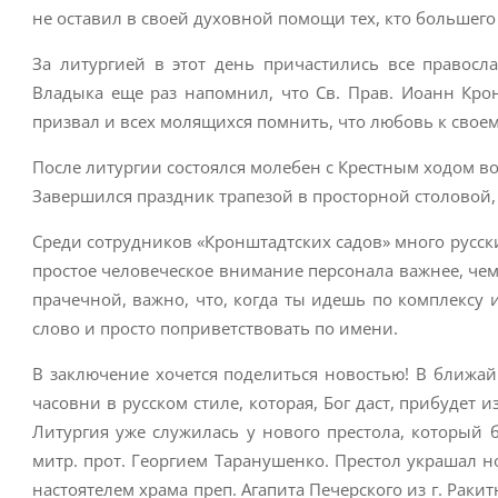
не оставил в своей духовной помощи тех, кто большего
За литургией в этот день причастились все правосл
Владыка еще раз напомнил, что Св. Прав. Иоанн Кро
призвал и всех молящихся помнить, что любовь к свое
После литургии состоялся молебен с Крестным ходом в
Завершился праздник трапезой в просторной столовой, 
Среди сотрудников «Кронштадтских садов» много русск
простое человеческое внимание персонала важнее, чем 
прачечной, важно, что, когда ты идешь по комплексу 
слово и просто поприветствовать по имени.
В заключение хочется поделиться новостью! В ближа
часовни в русском стиле, которая, Бог даст, прибудет 
Литургия уже служилась у нового престола, который 
митр. прот. Георгием Таранушенко. Престол украшал
настоятелем храма преп. Агапита Печерского из г. Раки