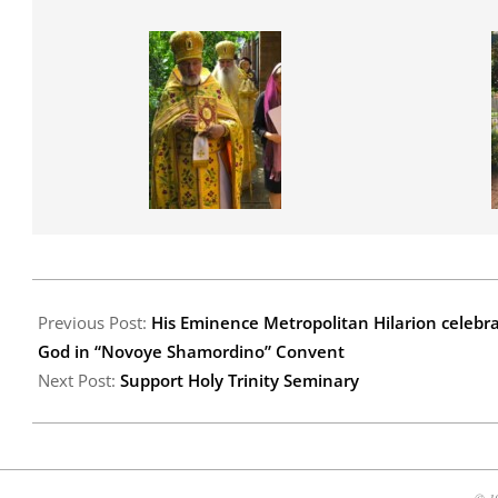
2016-
11-
Previous Post:
His Eminence Metropolitan Hilarion celebra
18
God in “Novoye Shamordino” Convent
Next Post:
Support Holy Trinity Seminary