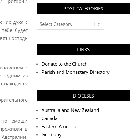
и Григорий
POST CATEGORIES
Post
ение духа с
Categories
 тебе будет
Свят Господь
LINKS
Donate to the Church
уважением к
Parish and Monastery Directory
ди. Одним из
о находится
DIOCESES
орительного
Australia and New Zealand
Canada
и по немощи
Eastern America
 проживая в
Germany
 Австралии,