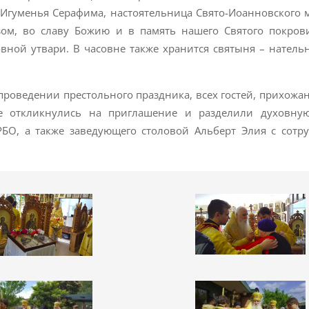
 Игуменья Серафима, настоятельница Свято-Иоанновского 
зом, во славу Божию и в память нашего Святого покров
вной утвари. В часовне также хранится святыня – натель
проведении престольного праздника, всех гостей, прихожа
ые откликнулись на приглашение и разделили духовну
БО, а также заведующего столовой Альберт Элия с сотр