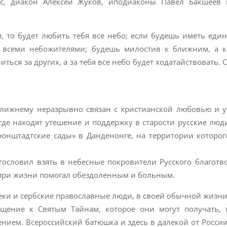
ас, диакон Алексей Жуков, иподиаконы Павел Бакшеев 
 то будет любить тебя все небо; если будешь иметь един
 всеми небожителями; будешь милостив к ближним, а к
ться за других, а за тебя все небо будет ходатайствовать. 
ближнему неразрывно связан с христианской любовью и 
 где находят утешение и поддержку в старости русские лю
ронштадтские сады» в Данденонге, на территории которог
гословил взять в небесные покровители Русского благотв
и при жизни помогал обездоленным и больным.
реки и сербские православные люди, в своей обычной жизн
бщение к Святым Тайнам, которое они могут получать,
ением. Всероссийский батюшка и здесь в далекой от России