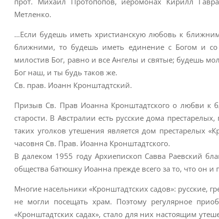
прот. Михаил Протопопов, иеромонах Кирилл Гавр
Метленко.
…Если будешь иметь христианскую любовь к ближним,
ближними, то будешь иметь единение с Богом и со
милостив Бог, равно и все Ангелы и святые; будешь моли
Бог наш, и ты будь таков же.
Св. прав. Иоанн Кронштадтский.
Призыв Св. Прав Иоанна Кронштадтского о любви к 
старости. В Австралии есть русские дома престарелых,
таких уголков утешения является дом престарелых «К
часовня Св. Прав. Иоанна Кронштадтского.
В далеком 1955 году Архиепископ Савва Раевский бла
общества батюшку Иоанна прежде всего за то, что он 
Многие насельники «Кронштадтских садов»: русские, г
не могли посещать храм. Поэтому регулярное прио
«Кронштадтских садах», стало для них настоящим утеш