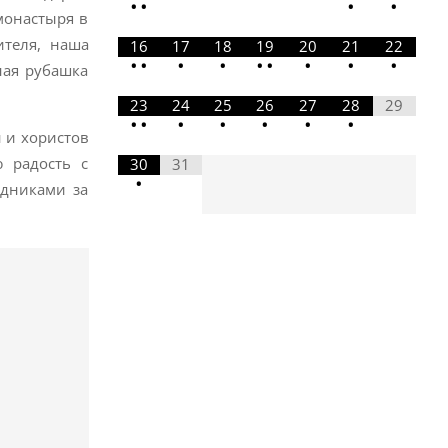
•
•
•
•
монастыря в
ителя, наша
16
17
18
19
20
21
22
•
•
•
•
•
•
•
•
•
ная рубашка
23
24
25
26
27
28
29
•
•
•
•
•
•
•
н и хористов
ю радость с
30
31
•
удниками за