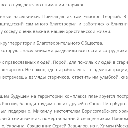
 всего нуждается во внимании стариков.
авные насельники. Причащал их сам Епископ Георгий. В
нштадтский сам много благотворил и заботился о ближни
му соседу очень важна в нашей христианской жизни.
округ территории Благотворительного Общества.
которую с насельниками разделили все гости и сотрудники
их православных людей. Порой, для пожилых людей в старч
лекарство. Не важно, где ты работаешь – в администрации,
и встречаешь взгляды старичков, ответить им улыбкой, ска
йшем будущем на территории комплекса планируется пост
из России, благодя трудам наших друзей в Санкт-Петербурге.
был подарен о. Михаилу настоятелем Борисоглебского хра
 новый семисвечник, пожертвованный священником Павлом
тно, Украина. Священник Сергей Завьялов, из г. Химки (Моск