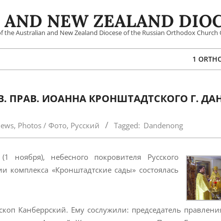
 AND NEW ZEALAND DIOC
 of the Australian and New Zealand Diocese of the Russian Orthodox Church 
1 ORTH
В. ПРАВ. ИОАННА КРОНШТАДТСКОГО Г. ДА
News
,
Photos / Фото
,
Русский
Tagged:
Dandenong
1 ноября), небесного покровителя Русского
ии комплекса «Кронштадтские сады» состоялась
коп Канберрский. Ему сослужили: председатель правлени