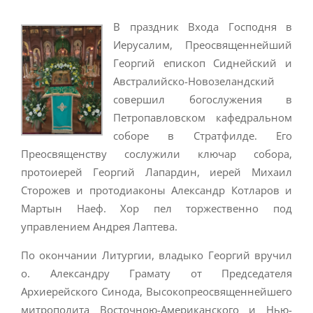
В праздник Входа Господня в
Иерусалим, Преосвященнейший
Георгий епископ Сиднейский и
Австралийско-Новозеландский
совершил богослужения в
Петропавловском кафедральном
соборе в Стратфилде. Его
Преосвященству сослужили ключар собора,
протоиерей Георгий Лапардин, иерей Михаил
Сторожев и протодиаконы Александр Котларов и
Мартын Наеф. Хор пел торжественно под
управлением Андрея Лаптева.
По окончании Литургии, владыко Георгий вручил
о. Александру Грамату от Председателя
Архиерейского Синода, Высокопреосвященнейшего
митрополита Восточною-Американского и Нью-