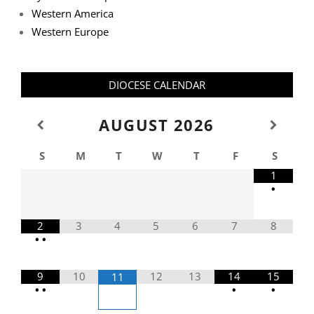
Western America
Western Europe
DIOCESE CALENDAR
AUGUST
2026
S
M
T
W
T
F
S
1
•
2
3
4
5
6
7
8
•
•
9
10
12
13
14
15
11
•
•
•
•