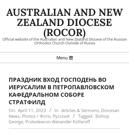
Skip
AUSTRALIAN AND NEW
to
content
ZEALAND DIOCESE
(ROCOR)
Official website of the Australian and New Zealand Diocese of the Russian
Orthodox Church Outside of Russia
Primary
Menu
Navigation
Menu
ПРАЗДНИК ВХОД ГОСПОДЕНЬ ВО
ИЕРУСАЛИМ В ПЕТРОПАВЛОВСКОМ
КАФЕДРАЛЬНОМ СОБОРЕ
СТРАТФИЛД
On:
April 11, 2023
In:
Articles & Sermons
,
Diocesan
News
,
Photos / Фото
,
Русский
Tagged:
Bishop
George
,
Protodeacon Alexander Kotlaroff