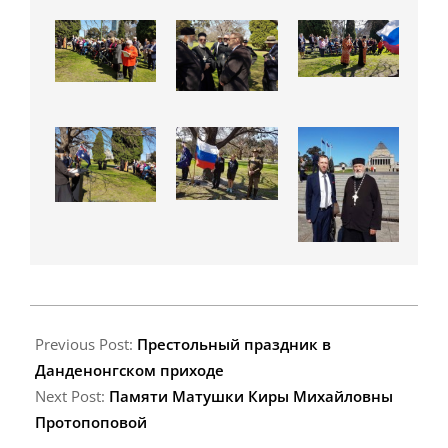
2018-
09-
Previous Post:
Престольный праздник в
25
Данденонгском приходе
Next Post:
Памяти Матушки Киры Михайловны
Протопоповой