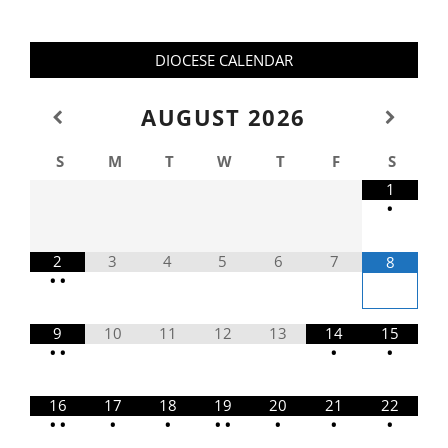
DIOCESE CALENDAR
AUGUST
2026
S
M
T
W
T
F
S
1
•
2
3
4
5
6
7
8
•
•
9
10
11
12
13
14
15
•
•
•
•
16
17
18
19
20
21
22
•
•
•
•
•
•
•
•
•