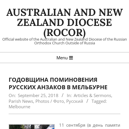
Skip
AUSTRALIAN AND NEW
to
content
ZEALAND DIOCESE
(ROCOR)
Official website of the Australian and New Zealand Diocese of the Russian
Orthodox Church Outside of Russia
Primary
Menu
Navigation
Menu
ГОДОВЩИНА ПОМИНОВЕНИЯ
РУССКИХ АНЗАКОВ В МЕЛЬБУРНЕ
On:
September 25, 2018
In:
Articles & Sermons
,
Parish News
,
Photos / Фото
,
Русский
Tagged:
Melbourne
11 сентября (в день памяти