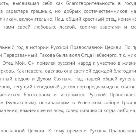
ть, выявившая себя как благотворительность в госуд
на характере грешных, но добрых соотечественников н
упникам, включительно. Наш общий крестный отец, конечн
 нами своей любовью, лаской, своими заветами и м
ельный год в истории Русской Православной Церкви. По п
 Первозванный. Такова была воля Отца Небесного, т.к. ник
го Отец Мой. Он привлек русский народ к участию в жизн
рковь. Как невеста, оделась она светлой одеждой благодат
нный водою и Духом Святым. Над нашей общей купель
изни, несущий неведомый до сих пор предкам идеал святост
енитым богословом и историком Русской Православ
 (Булгаковым), почивающим в Успенском соборе Троиц
сомнения, важнейшее из всех, совершившихся когда-либо на
авославной Церкви. К тому времени Русская Православ