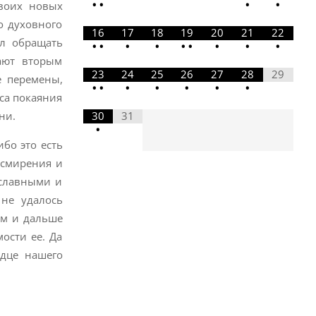
•
•
•
•
воих новых
о духовного
16
17
18
19
20
21
22
ал обращать
•
•
•
•
•
•
•
•
•
вают вторым
23
24
25
26
27
28
29
е перемены,
•
•
•
•
•
•
•
са покаяния
ни.
30
31
•
бо это есть
 смирения и
 славными и
 не удалось
ем и дальше
ости ее. Да
рдце нашего