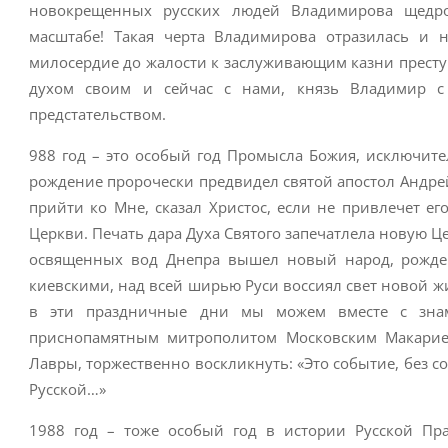
новокрещенных русских людей Владимирова щедрос
масштабе! Такая черта Владимирова отразилась и 
милосердие до жалости к заслуживающим казни прест
духом своим и сейчас с нами, князь Владимир с
предстательством.
988 год – это особый год Промысла Божия, исключит
рождение пророчески предвидел святой апостол Андрей
прийти ко Мне, сказал Христос, если не привлечет е
Церкви. Печать дара Духа Святого запечатлела новую Це
освященных вод Днепра вышел новый народ, рожде
киевскими, над всей ширью Руси воссиял свет новой ж
в эти праздничные дни мы можем вместе с знам
приснопамятным митрополитом Московским Макарием
Лавры, торжественно воскликнуть: «Это событие, без 
Русской…»
1988 год – тоже особый год в истории Русской Пр