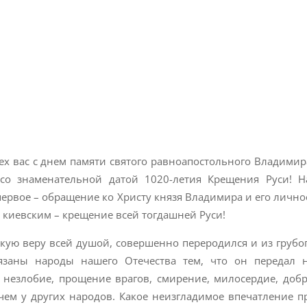
ех вас с днем памяти святого равноапостольного Владимира
 со знаменательной датой 1020-летия Крещения Руси! 
рвое – обращение ко Христу князя Владимира и его лично
а киевским – крещение всей тогдашней Руси!
кую веру всей душой, совершенно переродился и из грубо
бязаны народы нашего Отечества тем, что он передал 
е, незлобие, прощение врагов, смирение, милосердие, доб
 чем у других народов. Какое неизгладимое впечатление п