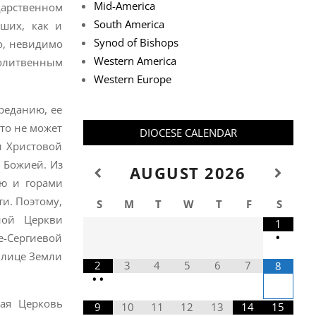
Mid-America
арственном
South America
аших, как и
Synod of Bishops
о, невидимо
Western America
олитвенным
Western Europe
реданию, ее
то не может
DIOCESE CALENDAR
и Христовой
и Божией. Из
AUGUST
2026
ю и горами
и. Поэтому,
S
M
T
W
T
F
S
ной Церкви
1
•
е-Сергиевой
 лице Земли
2
3
4
5
6
7
8
•
•
ная Церковь
9
10
11
12
13
14
15