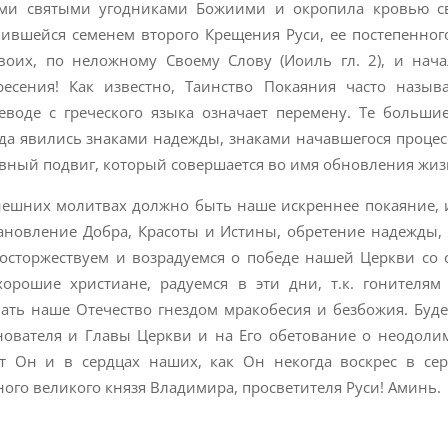
гими святыми угодниками Божиими и окропила кровью с
ившейся семенем второго Крещения Руси, ее постепенног
воих, по неложному Своему Слову (Иоиль гл. 2), и нач
ресения! Как известно, Таинство Покаяния часто назы
воде с греческого языка означает перемену. Те больши
да явились знаками надежды, знаками начавшегося процес
овный подвиг, который совершается во имя обновления жиз
нешних молитвах должно быть наше искреннее покаяние, и
ановление Добра, Красоты и Истины, обретение надежды,
 восторжествуем и возрадуемся о победе нашей Церкви со
рошие христиане, радуемся в эти дни, т.к. гонителям
лать наше Отечество гнездом мракобесия и безбожия. Буд
вателя и Главы Церкви и на Его обетование о неодолим
нет Он и в сердцах наших, как Он некогда воскрес в се
ого великого князя Владимира, просветителя Руси! Аминь.