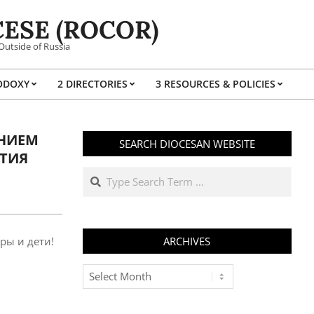
ESE (ROCOR)
Outside of Russia
ODOXY
2 DIRECTORIES
3 RESOURCES & POLICIES
Prim
Navi
Men
АНИЕМ
SEARCH DIOCESAN WEBSITE
ЕТИЯ
Search
ры и дети!
ARCHIVES
Archives