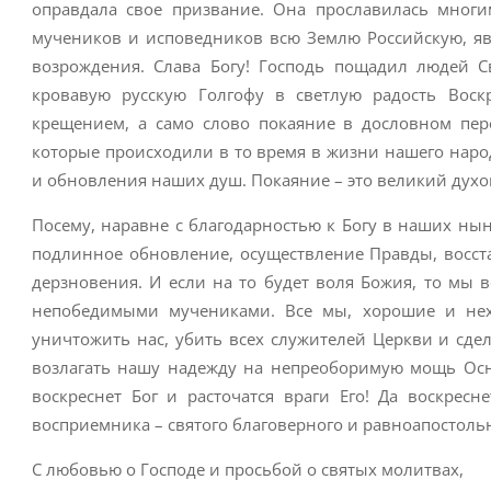
оправдала свое призвание. Она прославилась мно
мучеников и исповедников всю Землю Российскую, яв
возрождения. Слава Богу! Господь пощадил людей С
кровавую русскую Голгофу в светлую радость Воск
крещением, а само слово покаяние в дословном пере
которые происходили в то время в жизни нашего наро
и обновления наших душ. Покаяние – это великий дух
Посему, наравне с благодарностью к Богу в наших ны
подлинное обновление, осуществление Правды, восст
дерзновения. И если на то будет воля Божия, то мы
непобедимыми мучениками. Все мы, хорошие и нехо
уничтожить нас, убить всех служителей Церкви и сде
возлагать нашу надежду на непреоборимую мощь Осно
воскреснет Бог и расточатся враги Его! Да воскрес
восприемника – святого благоверного и равноапостольн
С любовью о Господе и просьбой о святых молитвах,