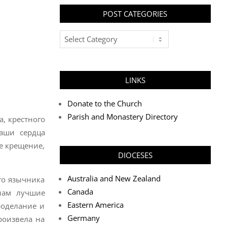
POST CATEGORIES
Post
Categories
LINKS
Donate to the Church
Parish and Monastery Directory
, крестного
Наши сердца
е крещение,
DIOCESES
Australia and New Zealand
го язычника
Canada
нам лучшие
Eastern America
роделание и
Germany
роизвела на