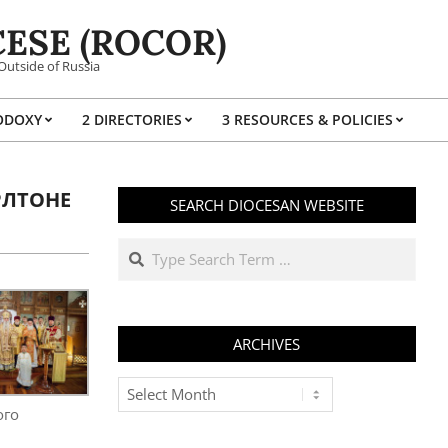
ESE (ROCOR)
Outside of Russia
ODOXY
2 DIRECTORIES
3 RESOURCES & POLICIES
Prim
Navi
Men
РЛТОНЕ
SEARCH DIOCESAN WEBSITE
Search
ARCHIVES
Archives
ого