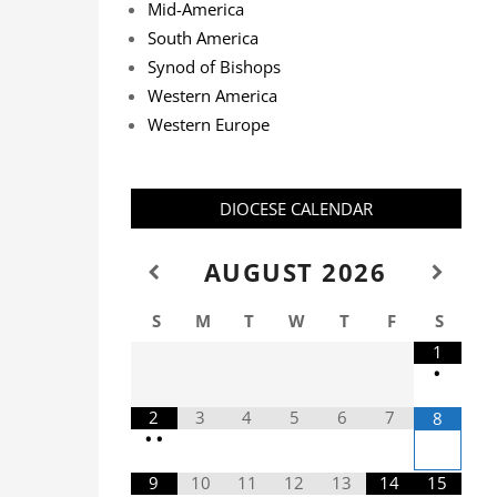
Mid-America
South America
Synod of Bishops
Western America
Western Europe
DIOCESE CALENDAR
AUGUST
2026
S
M
T
W
T
F
S
1
•
2
3
4
5
6
7
8
•
•
9
10
11
12
13
14
15