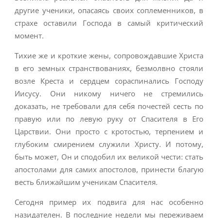
другие ученики, опасаясь своих соплеменников, в
страхе оставили Господа в самый критический
момент.
Тихие же и кроткие жены, сопровождавшие Христа
в его земных странствованиях, безмолвно стояли
возле Креста и сердцем сораспинались Господу
Иисусу. Они никому ничего не стремились
доказать, не требовали для себя почестей сесть по
правую или по левую руку от Спасителя в Его
Царствии. Они просто с кротостью, терпением и
глубоким смирением служили Христу. И потому,
быть может, Он и сподобил их великой чести: стать
апостолами для самих апостолов, принести благую
весть ближайшим ученикам Спасителя.
Сегодня пример их подвига для нас особенно
назидателен. В последние недели мы переживаем