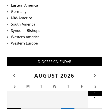
Eastern America
Germany
Mid-America
South America
Synod of Bishops
Western America
Western Europe
DIOCESE CALENDAR
AUGUST
2026
S
M
T
W
T
F
S
1
•