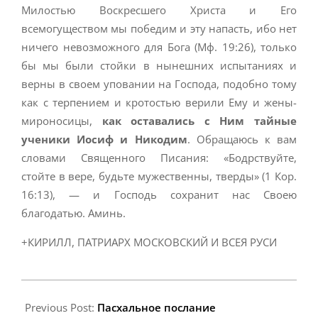
Милостью Воскресшего Христа и Его
всемогуществом мы победим и эту напасть, ибо нет
ничего невозможного для Бога (Мф. 19:26), только
бы мы были стойки в нынешних испытаниях и
верны в своем уповании на Господа, подобно тому
как с терпением и кротостью верили Ему и жены-
мироносицы,
как оставались с Ним тайные
ученики Иосиф и Никодим
. Обращаюсь к вам
словами Священного Писания: «Бодрствуйте,
стойте в вере, будьте мужественны, тверды» (1 Кор.
16:13), — и Господь сохранит нас Своею
благодатью. Аминь.
+КИРИЛЛ, ПАТРИАРХ МОСКОВСКИЙ И ВСЕЯ РУСИ
2020-
05-
Previous Post:
Пасхальное послание