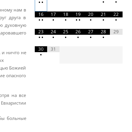
•
•
•
•
енному нам в
16
17
18
19
20
21
22
руг друга в
•
•
•
•
•
•
•
•
•
ую духовную
23
24
25
26
27
28
29
 даровавшего
•
•
•
•
•
•
•
30
31
, и ничто не
•
ых
ощью Божией
ие опасного
отря на все
 Евхаристии
обы больные