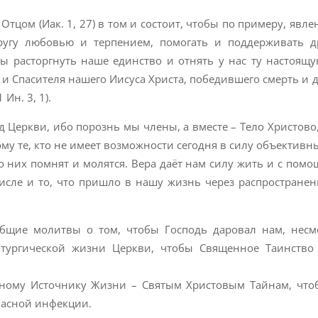
тцом (Иак. 1, 27) в том и состоит, чтобы по примеру, явл
ругу любовью и терпением, помогать и поддерживать д
 расторгнуть наше единство и отнять у нас ту настоящ
 и Спасителя нашего Иисуса Христа, победившего смерть и
Ин. 3, 1).
ад Церкви, ибо порознь мы члены, а вместе – Тело Христово
тому те, кто не имеет возможности сегодня в силу объективн
 о них помнят и молятся. Вера даёт нам силу жить и с пом
исле и то, что пришло в нашу жизнь через распространен
общие молитвы о том, чтобы Господь даровал нам, несм
литургической жизни Церкви, чтобы Священное Таинство
нному Источнику Жизни – Святым Христовым Тайнам, чт
пасной инфекции.