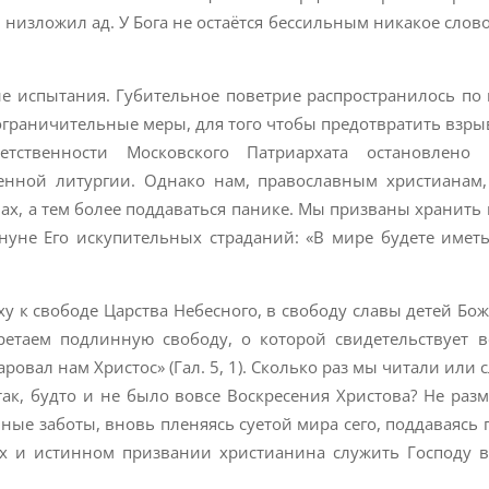
и низложил ад. У Бога не остаётся бессильным никакое слово (
е испытания. Губительное поветрие распространилось по 
ограничительные меры, для того чтобы предотвратить взры
тственности Московского Патриархата остановлено 
енной литургии. Однако нам, православным христианам
вах, а тем более поддаваться панике. Мы призваны хранить
нуне Его искупительных страданий: «В мире будете иметь
ху к свободе Царства Небесного, в свободу славы детей Бож
ретаем подлинную свободу, о которой свидетельствует 
ровал нам Христос» (Гал. 5, 1). Сколько раз мы читали или
так, будто и не было вовсе Воскресения Христова? Не раз
чные заботы, вновь пленяясь суетой мира сего, поддаваясь
х и истинном призвании христианина служить Господу в