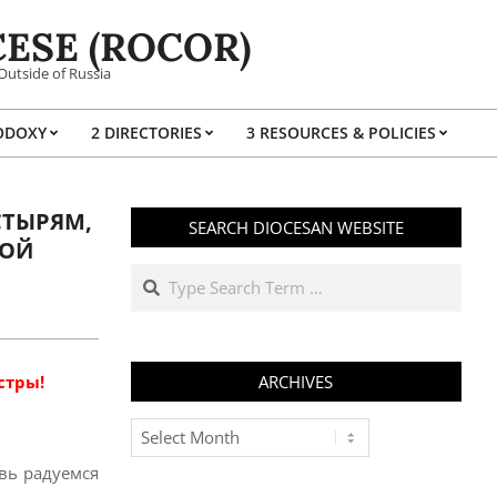
ESE (ROCOR)
Outside of Russia
ODOXY
2 DIRECTORIES
3 RESOURCES & POLICIES
Prim
Navi
Men
СТЫРЯМ,
SEARCH DIOCESAN WEBSITE
НОЙ
Search
стры!
ARCHIVES
Archives
вь радуемся