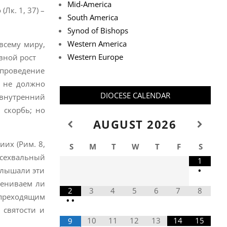
Mid-America
Лк. 1, 37) –
South America
Synod of Bishops
Western America
всему миру,
Western Europe
вной рост
проведение
, не должно
DIOCESE CALENDAR
 внутренний
 скорбь; но
AUGUST
2026
иих (Рим. 8,
S
M
T
W
T
F
S
всехвальный
1
•
 слышали эти
мениваем ли
2
3
4
5
6
7
8
 преходящим
•
•
 святости и
10
11
12
13
14
15
9