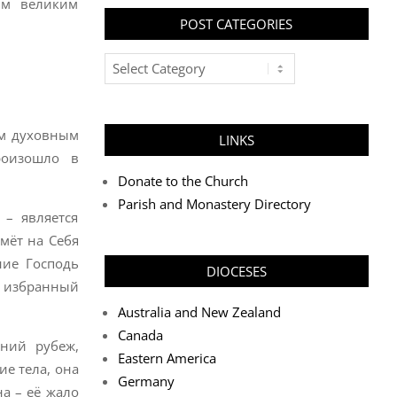
им великим
POST CATEGORIES
Post
Categories
ым духовным
LINKS
роизошло в
Donate to the Church
Parish and Monastery Directory
 – является
мёт на Себя
ние Господь
DIOCESES
д избранный
Australia and New Zealand
Canada
дний рубеж,
Eastern America
ие тела, она
Germany
а – её жало