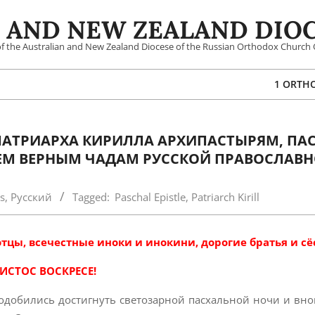
 AND NEW ZEALAND DIOC
 of the Australian and New Zealand Diocese of the Russian Orthodox Church 
1 ORTH
ПАТРИАРХА КИРИЛЛА АРХИПАСТЫРЯМ, ПА
М ВЕРНЫМ ЧАДАМ РУССКОЙ ПРАВОСЛАВ
s
,
Русский
Tagged:
Paschal Epistle
,
Patriarch Kirill
цы, всечестные иноки и инокини, дорогие братья и сё
ИСТОС ВОСКРЕСЕ!
одобились достигнуть светозарной пасхальной ночи и вно