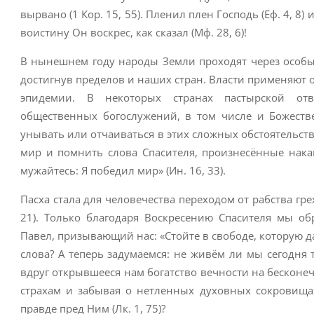
вырвано (1 Кор. 15, 55). Пленил плен Господь (Еф. 4, 8) 
воистину Он воскрес, как сказал (Мф. 28, 6)!
В нынешнем году народы Земли проходят через особы
достигнув пределов и наших стран. Власти применяют 
эпидемии. В некоторых странах пастырской отве
общественных богослужений, в том числе и Божеств
унывать или отчаиваться в этих сложных обстоятельст
мир и помнить слова Спасителя, произнесённые нака
мужайтесь: Я победил мир» (Ин. 16, 33).
Пасха стала для человечества переходом от рабства гре
21). Только благодаря Воскресению Спасителя мы об
Павел, призывающий нас: «Стойте в свободе, которую да
слова? А теперь задумаемся: не живём ли мы сегодня 
вдруг открывшееся нам богатство вечности на бесконе
страхам и забывая о нетленных духовных сокровища
правде пред Ним (Лк. 1, 75)?