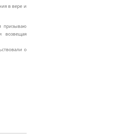
ния в вере и
 и призываю
и возвещая
ьствовали о