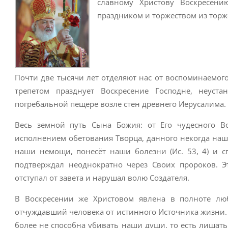
славному Христову Воскресени
праздником и торжеством из торж
Почти две тысячи лет отделяют нас от воспоминаемо
трепетом празднует Воскресение Господне, неуст
погребальной пещере возле стен древнего Иерусалима.
Весь земной путь Сына Божия: от Его чудесного В
исполнением обетования Творца, данного некогда наши
наши немощи, понесёт наши болезни (Ис. 53, 4) и сп
подтверждал неоднократно через Своих пророков. Э
отступал от завета и нарушал волю Создателя.
В Воскресении же Христовом явлена в полноте люб
отчуждавший человека от истинного Источника жизни. И
более не способна убивать наши души, то есть лишат