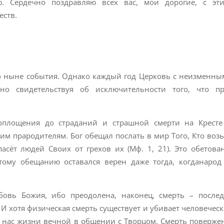
ю. Сердечно поздравляю всех вас, мои дорогие, с эт
еств.
го ныне события. Однако каждый год Церковь с неизменн
анно свидетельствуя об исключительности того, что п
оплощения до страданий и страшной смерти на Кресте
м прародителям. Бог обещал послать в мир Того, Кто возь
асёт людей Своих от грехов их (Мф. 1, 21). Это обетова
тому обещанию оставался верен даже тогда, когданаро
овь Божия, ибо преодолена, наконец, смерть – после
 хотя физическая смерть существует и убивает человеческ
ь нас жизни вечной в общении с Творцом. Смерть повержен