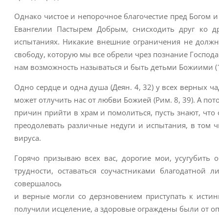
Однако чистое и непорочное благочестие пред Богом и О
Евангелии Пастырем Добрым, снисходить друг ко д
испытаниях. Никакие внешние ограничения не должны
свободу, которую мы все обрели чрез познание Господа
нам возможность называться и быть детьми Божиими (1 
Одно сердце и одна душа (Деян. 4, 32) у всех верных ч
может отлучить нас от любви Божией (Рим. 8, 39). А по
причин прийти в храм и помолиться, пусть знают, что
преодолевать различные недуги и испытания, в том ч
вируса.
Горячо призываю всех вас, дорогие мои, усугубить 
трудности, оставаться соучастниками благодатной 
совершалось
и верные могли со дерзновением приступать к исти
получили исцеление, а здоровые ограждены были от о