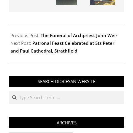
2025-
07-
Previous Post:
The Funeral of Archpriest John Weir
11
Next Post:
Patronal Feast Celebrated at Sts Peter
and Paul Cathedral, Strathfield
SEARCH DIOCESAN WEBSITE
Search
ARCHIVES