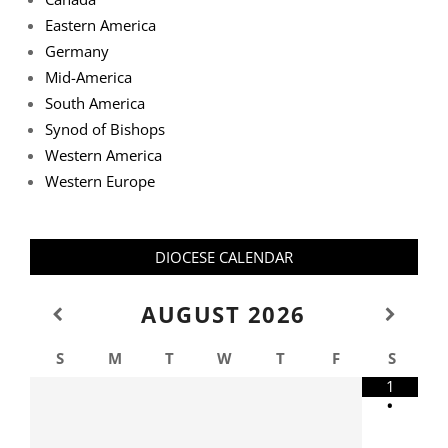
Eastern America
Germany
Mid-America
South America
Synod of Bishops
Western America
Western Europe
DIOCESE CALENDAR
AUGUST
2026
S
M
T
W
T
F
S
1
•