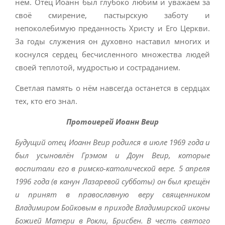
нём. Отец Иоанн был глубоко любим и уважаем за
своё смирение, пастырскую заботу и
непоколебимую преданность Христу и Его Церкви.
За годы служения он духовно наставил многих и
коснулся сердец бесчисленного множества людей
своей теплотой, мудростью и состраданием.
Светлая память о нём навсегда останется в сердцах
тех, кто его знал.
Протоиерей Иоанн Веир
Будущий отец Иоанн Веир родился в июле 1969 года и
был усыновлён Грэмом и Доун Веир, которые
воспитали его в римско-католической вере. 5 апреля
1996 года (в канун Лазаревой субботы) он был крещён
и принят в православную веру священником
Владимиром Бойковым в приходе Владимирской иконы
Божией Матери в Рокли, Брисбен. В честь святого