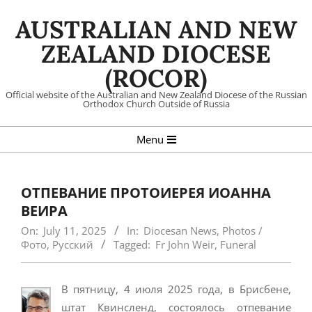
Skip
AUSTRALIAN AND NEW
to
content
ZEALAND DIOCESE
(ROCOR)
Official website of the Australian and New Zealand Diocese of the Russian
Orthodox Church Outside of Russia
Primary
Menu
Navigation
Menu
ОТПЕВАНИЕ ПРОТОИЕРЕЯ ИОАННА
ВЕИРА
On:
July 11, 2025
In:
Diocesan News
,
Photos /
Фото
,
Русский
Tagged:
Fr John Weir
,
Funeral
В пятницу, 4 июля 2025 года, в Брисбене,
штат Квинсленд, состоялось отпевание