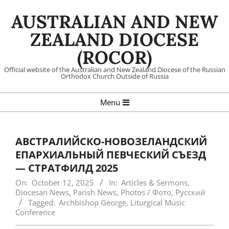
Skip
AUSTRALIAN AND NEW
to
content
ZEALAND DIOCESE
(ROCOR)
Official website of the Australian and New Zealand Diocese of the Russian
Orthodox Church Outside of Russia
Primary
Menu
Navigation
Menu
АВСТРАЛИЙСКО-НОВОЗЕЛАНДСКИЙ
ЕПАРХИАЛЬНЫЙ ПЕВЧЕСКИЙ СЪЕЗД
— СТРАТФИЛД 2025
On:
October 12, 2025
In:
Articles & Sermons
,
Diocesan News
,
Parish News
,
Photos / Фото
,
Русский
Tagged:
Archbishop George
,
Liturgical Music
Conference