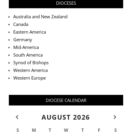
DIOCESES
Australia and New Zealand
Canada
Eastern America
Germany
Mid-America
South America
Synod of Bishops
Western America
Western Europe
DIOCESE CALENDAR
AUGUST
2026
S
M
T
W
T
F
S