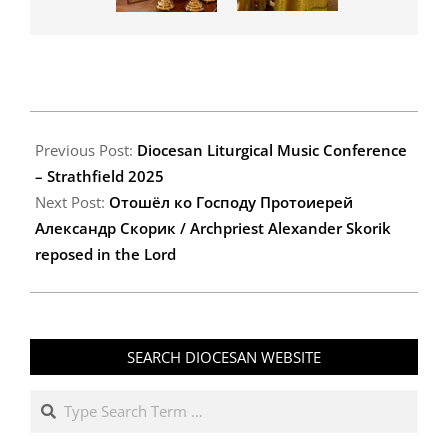
2025-
10-
Previous Post:
Diocesan Liturgical Music Conference
12
– Strathfield 2025
Next Post:
Oтошёл ко Господу Протоиерей
Александр Скорик / Archpriest Alexander Skorik
reposed in the Lord
SEARCH DIOCESAN WEBSITE
Search